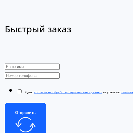
Быстрый заказ
Я даю
согласие на обработку персональных данных
на условиях
полити
Отправить