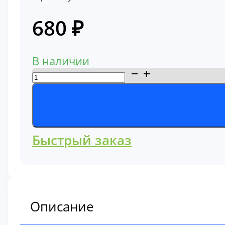
680
₽
В наличии
Количество
товара
Фильтр
масляный
C5708
Быстрый заказ
Описание