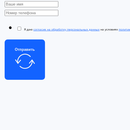
Я даю
согласие на обработку персональных данных
на условиях
полити
Отправить