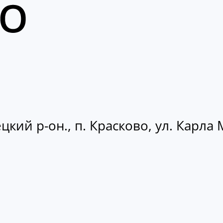
кий р-он., п. Красково, ул. Карла М