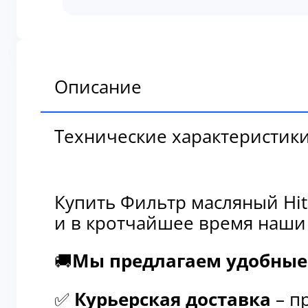
масляный
Hitachi
1876100060
Описание
Технические характеристик
Купить Фильтр масляный Hit
и в кротчайшее время наши
🚚
Мы предлагаем удобные 
✅
Курьерская доставка
– п