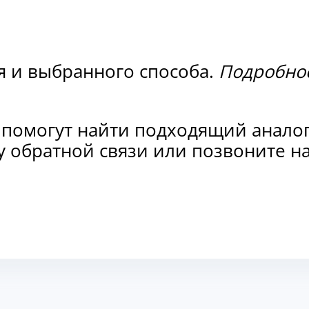
я и выбранного способа.
Подробнос
 помогут найти подходящий анало
рму обратной связи или позвоните