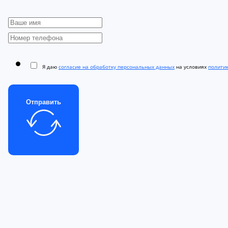
Я даю
согласие на обработку персональных данных
на условиях
полити
Отправить