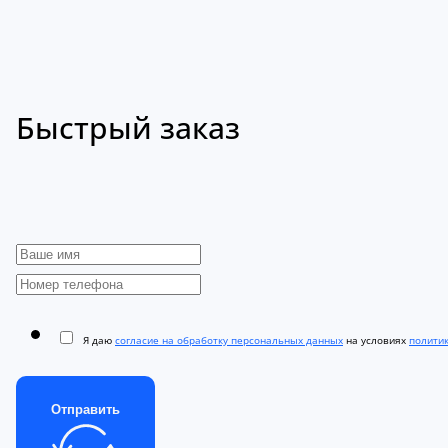
Быстрый заказ
Я даю
согласие на обработку персональных данных
на условиях
полити
Отправить