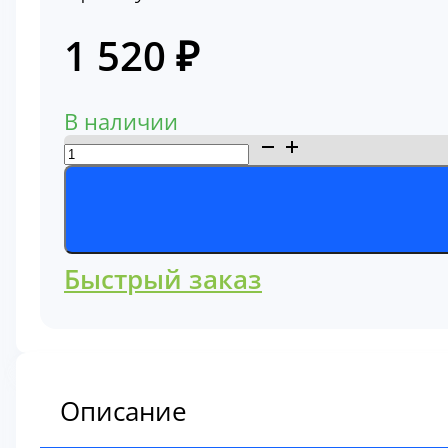
1 520
₽
В наличии
Количество
товара
Фильтр
масляный
Hitachi
Быстрый заказ
484995
Описание