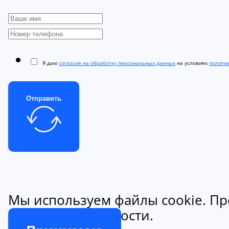
Я даю
согласие на обработку персональных данных
на условиях
полити
Отправить
Мы используем файлы cookie. Пр
конфиденциальности.