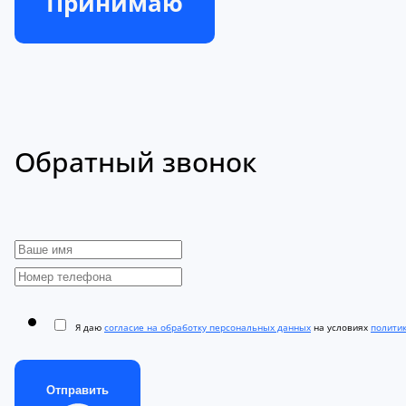
Принимаю
Обратный звонок
Я даю
согласие на обработку персональных данных
на условиях
полити
Отправить