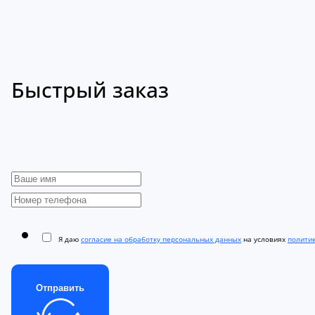
Быстрый заказ
Я даю
согласие на обработку персональных данных
на условиях
полити
Отправить