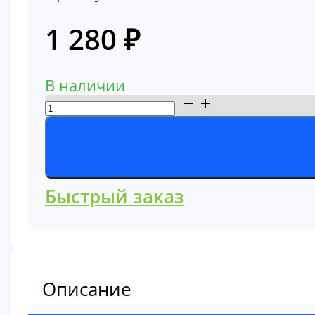
1 280
₽
В наличии
Количество
товара
Фильтр
масляный
Komatsu
Быстрый заказ
600-
211-
1231
Описание