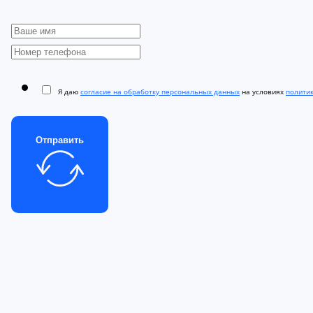
Я даю
согласие на обработку персональных данных
на условиях
полити
Отправить