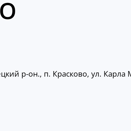
кий р-он., п. Красково, ул. Карла М