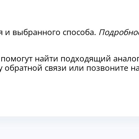
я и выбранного способа.
Подробнос
 помогут найти подходящий анало
рму обратной связи или позвоните