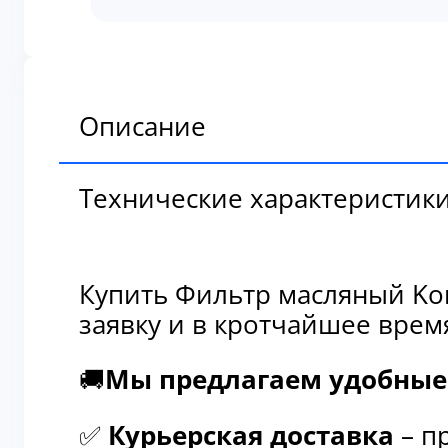
масляный
Komatsu
6735-
51-
5140
Описание
Технические характеристик
Купить Фильтр масляный Kom
заявку и в кротчайшее врем
🚚
Мы предлагаем удобные 
✅
Курьерская доставка
– п