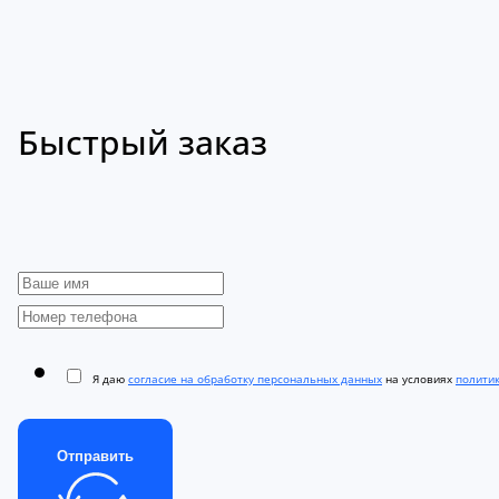
Быстрый заказ
Я даю
согласие на обработку персональных данных
на условиях
полити
Отправить