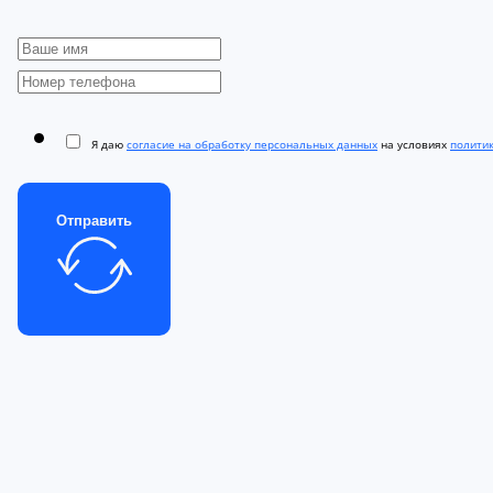
Я даю
согласие на обработку персональных данных
на условиях
полити
Отправить