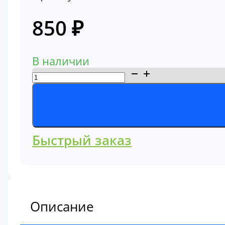
850
₽
В наличии
Количество
товара
Фильтр
масляный
Komatsu
Быстрый заказ
6735-
51-
5143
Описание