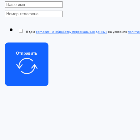
Я даю
согласие на обработку персональных данных
на условиях
полити
Отправить