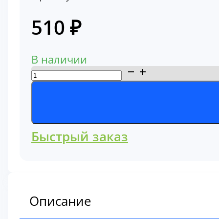
510
₽
В наличии
Количество
товара
Фильтр
сапуна
A-
Быстрый заказ
82010
Описание