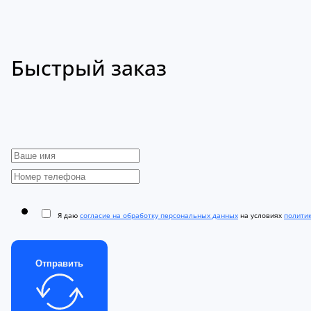
Быстрый заказ
Я даю
согласие на обработку персональных данных
на условиях
полити
Отправить