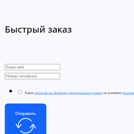
Быстрый заказ
Я даю
согласие на обработку персональных данных
на условиях
полити
Отправить