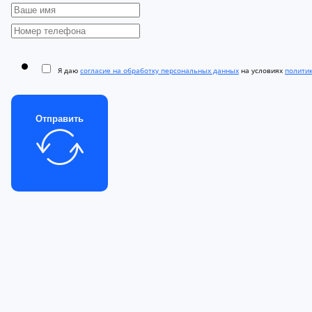
Я даю
согласие на обработку персональных данных
на условиях
полити
Отправить