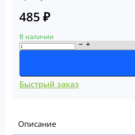
485
₽
В наличии
Количество
товара
Фильтр
сапуна
A71330
Быстрый заказ
Описание