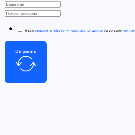
Я даю
согласие на обработку персональных данных
на условиях
полити
Отправить