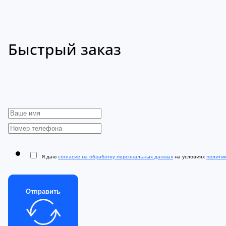
Быстрый заказ
Я даю
согласие на обработку персональных данных
на условиях
полити
Отправить