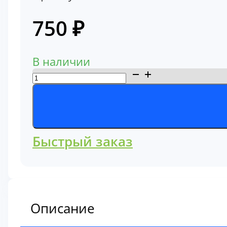
750
₽
В наличии
Количество
товара
Фильтр
топливный
1829166
Быстрый заказ
Описание