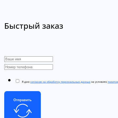
Быстрый заказ
Я даю
согласие на обработку персональных данных
на условиях
полити
Отправить