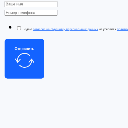
Я даю
согласие на обработку персональных данных
на условиях
полити
Отправить