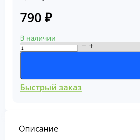
790
₽
В наличии
Количество
товара
Фильтр
топливный
23401-
Быстрый заказ
1341
Описание