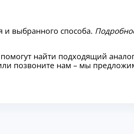
я и выбранного способа.
Подробнос
 помогут найти подходящий анало
и или позвоните нам – мы предлож