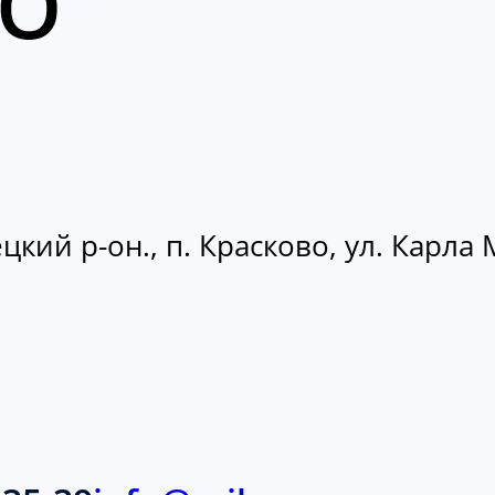
кий р-он., п. Красково, ул. Карла М