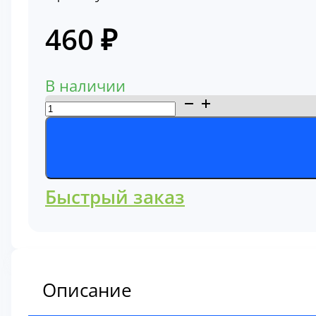
460
₽
В наличии
Количество
товара
Фильтр
топливный
32/925828
Быстрый заказ
Описание