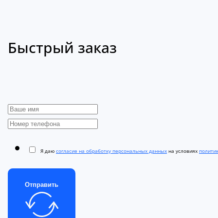
Быстрый заказ
Я даю
согласие на обработку персональных данных
на условиях
полити
Отправить