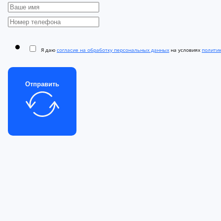
Я даю
согласие на обработку персональных данных
на условиях
полити
Отправить