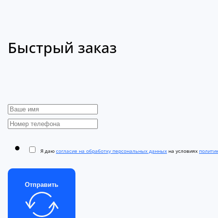
Быстрый заказ
Я даю
согласие на обработку персональных данных
на условиях
полити
Отправить