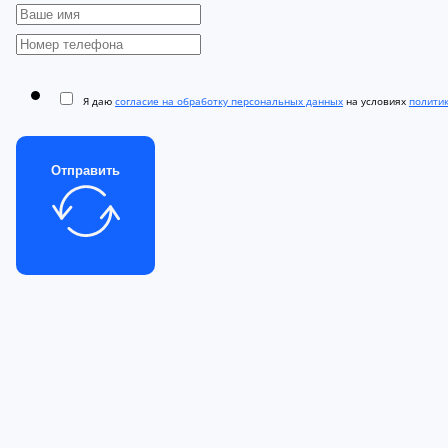
Я даю
согласие на обработку персональных данных
на условиях
полити
Отправить