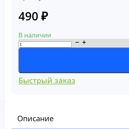
490
₽
В наличии
Количество
товара
Фильтр
топливный
330573
Быстрый заказ
Описание