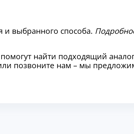
я и выбранного способа.
Подробнос
 помогут найти подходящий анало
и или позвоните нам – мы предлож