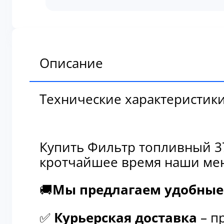
топливный
379-
2639
Описание
Технические характеристик
Купить Фильтр топливный 37
кротчайшее время наши мен
🚚
Мы предлагаем удобные 
✅
Курьерская доставка
– п