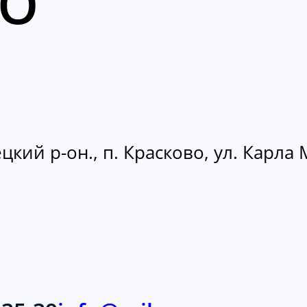
кий р-он., п. Красково, ул. Карла М