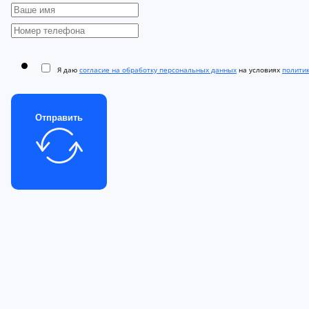
Я даю
согласие на обработку персональных данных
на условиях
полити
Отправить