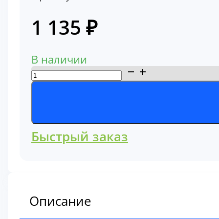
1 135
₽
В наличии
Количество
товара
Фильтр
топливный
3831871S
Быстрый заказ
Описание