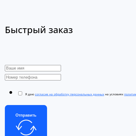
Быстрый заказ
Я даю
согласие на обработку персональных данных
на условиях
полити
Отправить