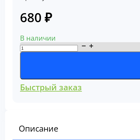
680
₽
В наличии
Количество
товара
Фильтр
топливный
3890706
Быстрый заказ
Описание