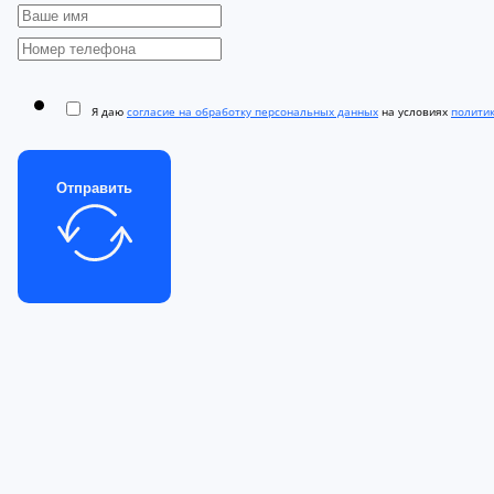
Я даю
согласие на обработку персональных данных
на условиях
полити
Отправить