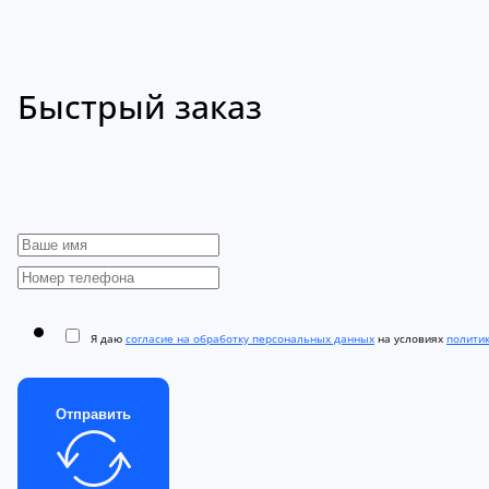
Быстрый заказ
Я даю
согласие на обработку персональных данных
на условиях
полити
Отправить