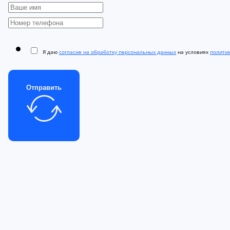
Я даю
согласие на обработку персональных данных
на условиях
полити
Отправить