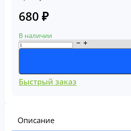
680
₽
В наличии
Количество
товара
Фильтр
топливный
3903410
Быстрый заказ
Описание