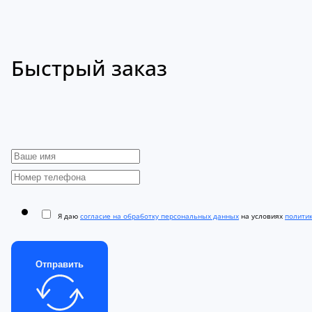
Быстрый заказ
Я даю
согласие на обработку персональных данных
на условиях
полити
Отправить