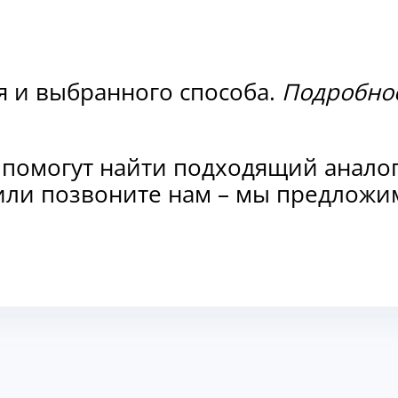
я и выбранного способа.
Подробнос
 помогут найти подходящий анало
и или позвоните нам – мы предлож