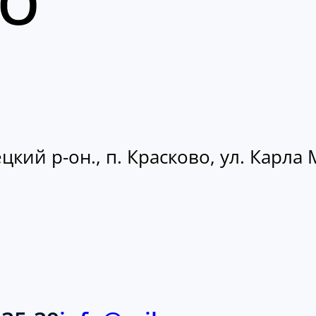
кий р-он., п. Красково, ул. Карла М