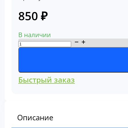
850
₽
В наличии
Количество
товара
Фильтр
топливный
4175915
Быстрый заказ
Описание