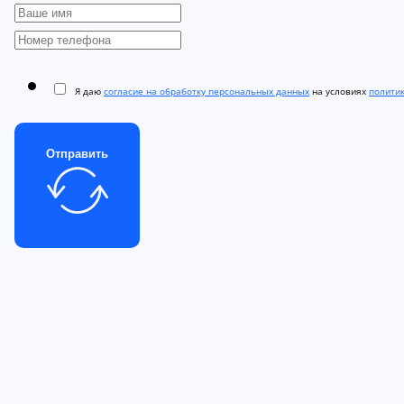
Я даю
согласие на обработку персональных данных
на условиях
полити
Отправить