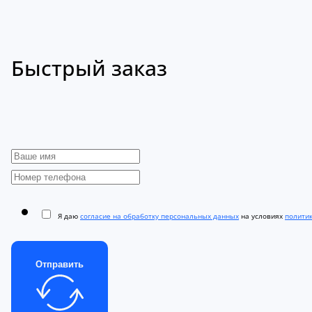
Быстрый заказ
Я даю
согласие на обработку персональных данных
на условиях
полити
Отправить