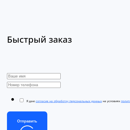
Быстрый заказ
Я даю
согласие на обработку персональных данных
на условиях
полити
Отправить