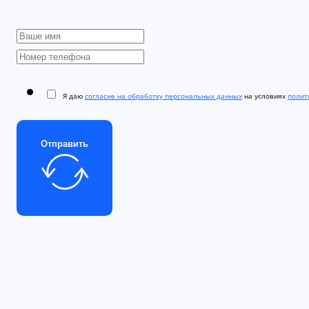
Я даю
согласие на обработку персональных данных
на условиях
полити
Отправить