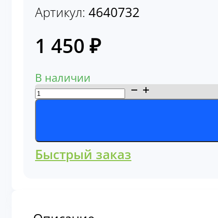
1 450
₽
В наличии
Количество
товара
Фильтр
топливный
4640732
Быстрый заказ
Описание