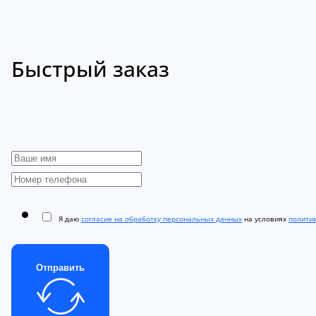
Быстрый заказ
Я даю
согласие на обработку персональных данных
на условиях
полити
Отправить