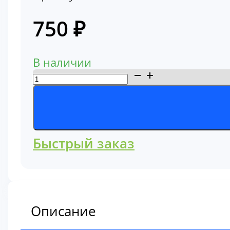
750
₽
В наличии
Количество
товара
Фильтр
топливный
4989106
Быстрый заказ
Описание