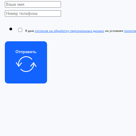
Я даю
согласие на обработку персональных данных
на условиях
полити
Отправить