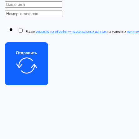
Я даю
согласие на обработку персональных данных
на условиях
полити
Отправить