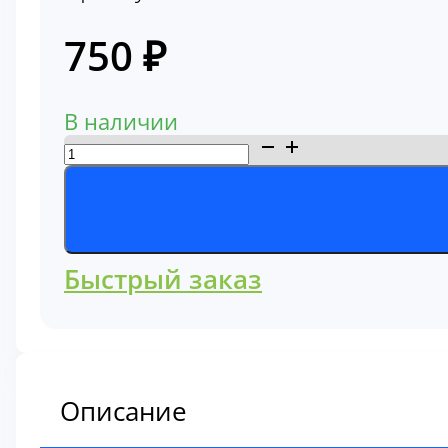
750
₽
В наличии
Количество
товара
Фильтр
топливный
612600081334
Быстрый заказ
Описание