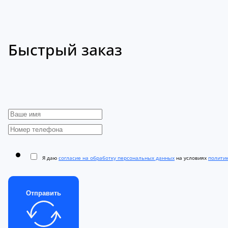
Быстрый заказ
Я даю
согласие на обработку персональных данных
на условиях
полити
Отправить