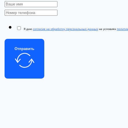
Я даю
согласие на обработку персональных данных
на условиях
полити
Отправить