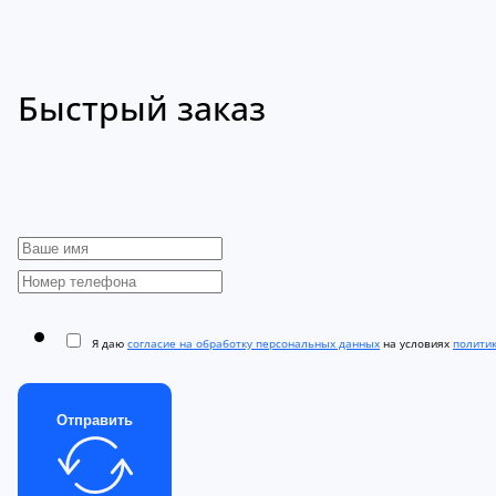
Быстрый заказ
Я даю
согласие на обработку персональных данных
на условиях
полити
Отправить