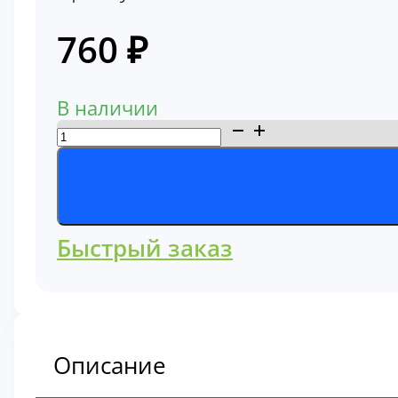
760
₽
В наличии
Количество
товара
Фильтр
топливный
68127177
Быстрый заказ
Описание