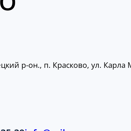
кий р-он., п. Красково, ул. Карла М