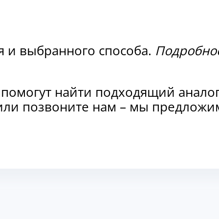
я и выбранного способа.
Подробнос
 помогут найти подходящий анало
и или позвоните нам – мы предлож