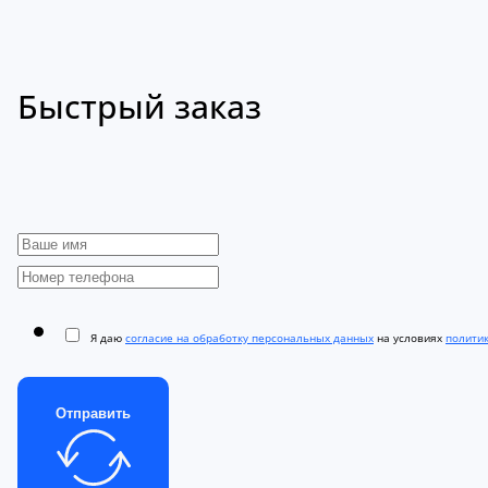
Быстрый заказ
Я даю
согласие на обработку персональных данных
на условиях
полити
Отправить