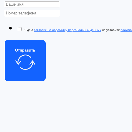
Я даю
согласие на обработку персональных данных
на условиях
полити
Отправить