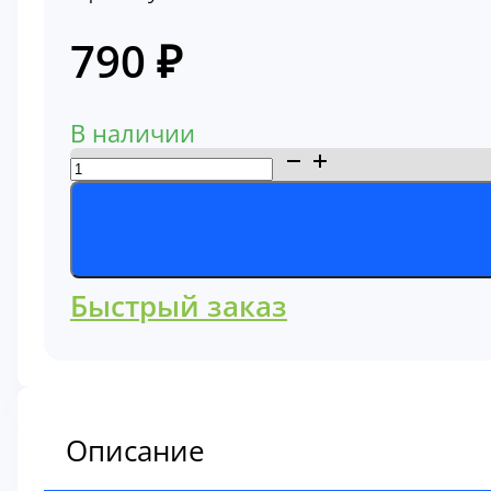
790
₽
В наличии
Количество
товара
Фильтр
топливный
800107893
Быстрый заказ
Описание