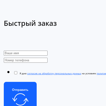
Быстрый заказ
Я даю
согласие на обработку персональных данных
на условиях
полити
Отправить