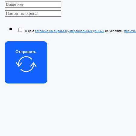
Я даю
согласие на обработку персональных данных
на условиях
полити
Отправить