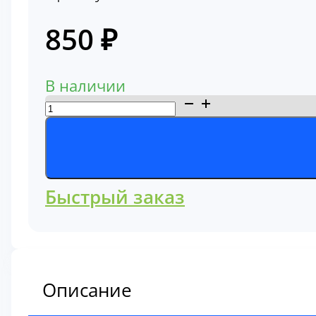
850
₽
В наличии
Количество
товара
Фильтр
топливный
860143654
Быстрый заказ
Описание