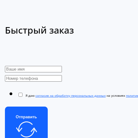
Быстрый заказ
Я даю
согласие на обработку персональных данных
на условиях
полити
Отправить