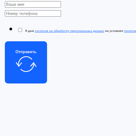
Я даю
согласие на обработку персональных данных
на условиях
полити
Отправить