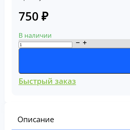
750
₽
В наличии
Количество
товара
Фильтр
топливный
AFH208694
Быстрый заказ
Описание