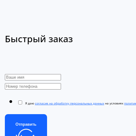
Быстрый заказ
Я даю
согласие на обработку персональных данных
на условиях
полити
Отправить