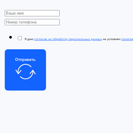
Я даю
согласие на обработку персональных данных
на условиях
полити
Отправить