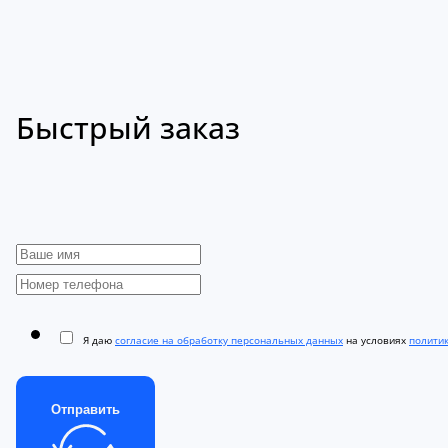
Быстрый заказ
Я даю
согласие на обработку персональных данных
на условиях
полити
Отправить