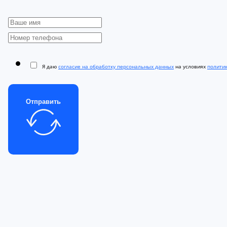
Я даю
согласие на обработку персональных данных
на условиях
полити
Отправить