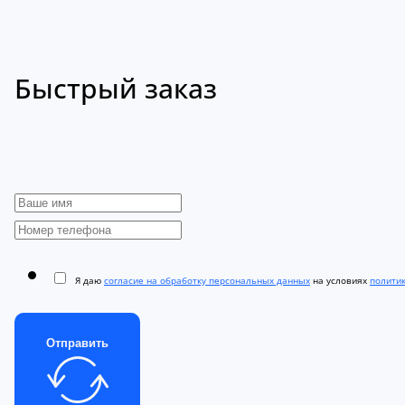
Быстрый заказ
Я даю
согласие на обработку персональных данных
на условиях
полити
Отправить