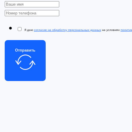
Я даю
согласие на обработку персональных данных
на условиях
полити
Отправить