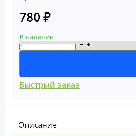
780
₽
В наличии
Количество
товара
Фильтр
топливный
BF339
Быстрый заказ
Описание