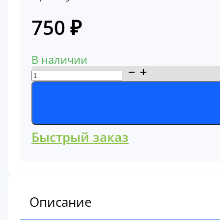
750
₽
В наличии
Количество
товара
Фильтр
топливный
BF7966
Быстрый заказ
Описание