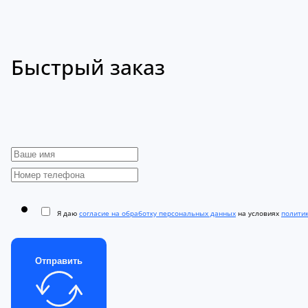
Быстрый заказ
Я даю
согласие на обработку персональных данных
на условиях
полити
Отправить