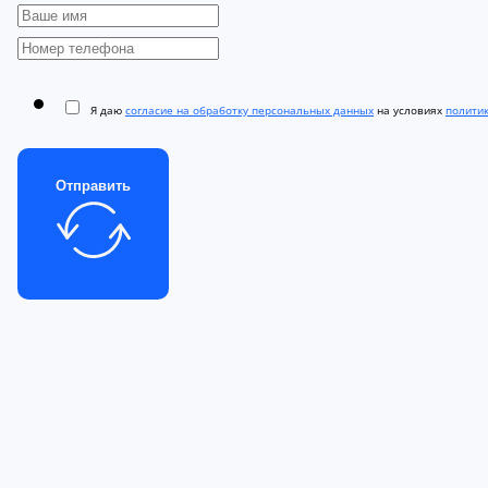
Я даю
согласие на обработку персональных данных
на условиях
полити
Отправить