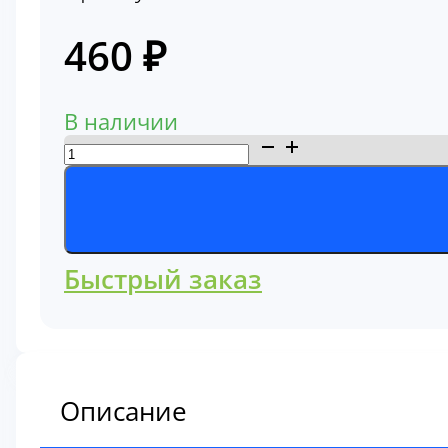
460
₽
В наличии
Количество
товара
Фильтр
топливный
Hitachi
Быстрый заказ
4231195
Описание