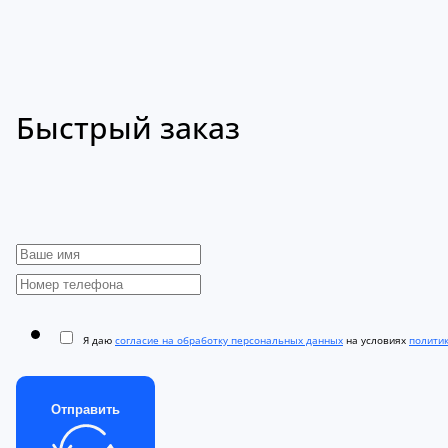
Быстрый заказ
Я даю
согласие на обработку персональных данных
на условиях
полити
Отправить