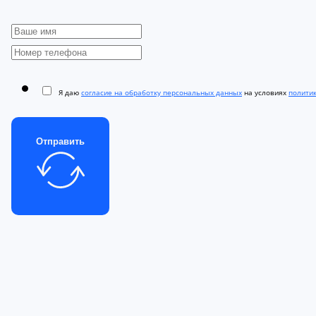
Я даю
согласие на обработку персональных данных
на условиях
полити
Отправить