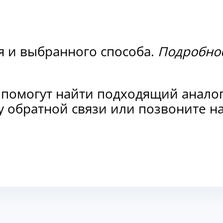
я и выбранного способа.
Подробнос
 помогут найти подходящий анало
рму обратной связи или позвоните