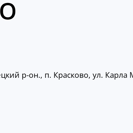
кий р-он., п. Красково, ул. Карла М