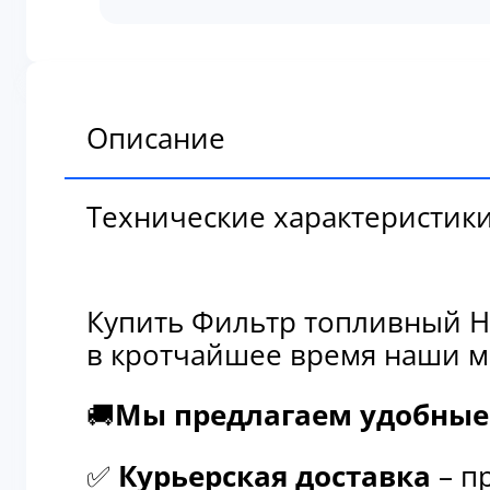
топливный
Hitachi
4395946
Описание
Технические характеристик
Купить Фильтр топливный Hi
в кротчайшее время наши м
🚚
Мы предлагаем удобные 
✅
Курьерская доставка
– п