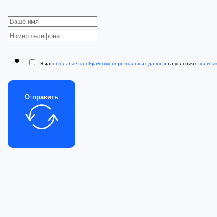
Я даю
согласие на обработку персональных данных
на условиях
полити
Отправить