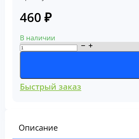
460
₽
В наличии
Количество
товара
Фильтр
топливный
Hitachi
Быстрый заказ
4616542
Описание