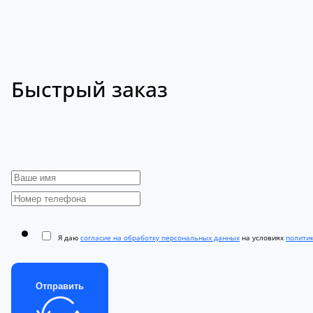
Быстрый заказ
Я даю
согласие на обработку персональных данных
на условиях
полити
Отправить