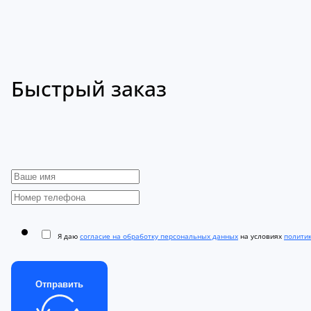
Быстрый заказ
Я даю
согласие на обработку персональных данных
на условиях
полити
Отправить