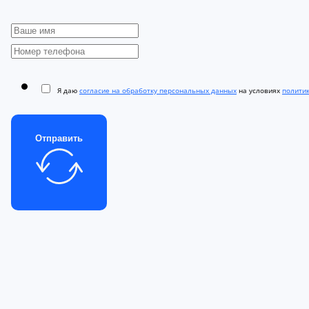
Я даю
согласие на обработку персональных данных
на условиях
полити
Отправить