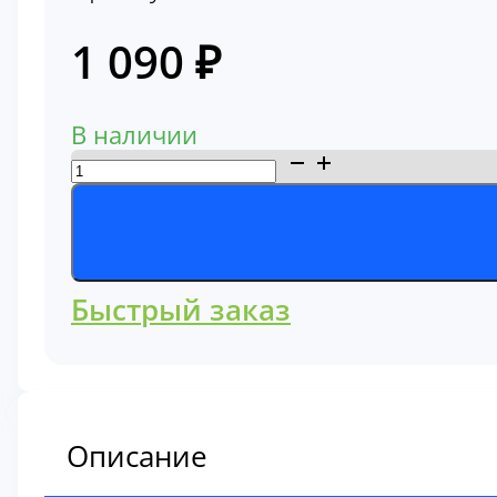
1 090
₽
В наличии
Количество
товара
Фильтр
топливный
Hitachi
Быстрый заказ
8981527371R
Описание