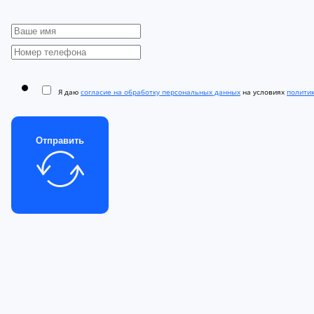
Я даю
согласие на обработку персональных данных
на условиях
полити
Отправить