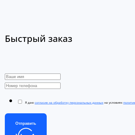
Быстрый заказ
Я даю
согласие на обработку персональных данных
на условиях
полити
Отправить