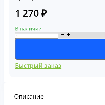
1 270
₽
В наличии
Количество
товара
Фильтр
топливный
Komatsu
Быстрый заказ
600-
311-
3620
Описание