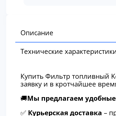
топливный
Komatsu
600-
311-
6221
Описание
Технические характеристик
Купить Фильтр топливный Ko
заявку и в кротчайшее врем
🚚
Мы предлагаем удобные 
✅
Курьерская доставка
– п