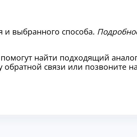
я и выбранного способа.
Подробнос
 помогут найти подходящий анало
рму обратной связи или позвоните