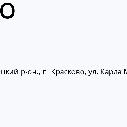
кий р-он., п. Красково, ул. Карла М