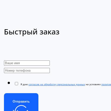
Быстрый заказ
Я даю
согласие на обработку персональных данных
на условиях
полити
Отправить