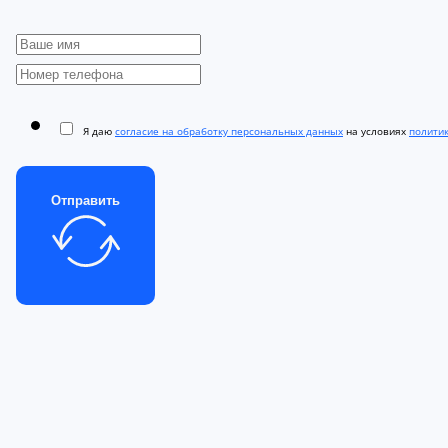
Я даю
согласие на обработку персональных данных
на условиях
полити
Отправить