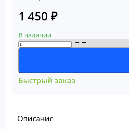
1 450
₽
В наличии
Количество
товара
Фильтр
топливный
Komatsu
Быстрый заказ
600-
311-
7110
Описание