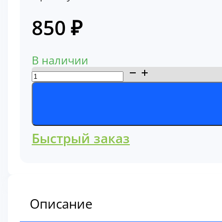
850
₽
В наличии
Количество
товара
Фильтр
топливный
Komatsu
Быстрый заказ
600-
311-
8282
Описание