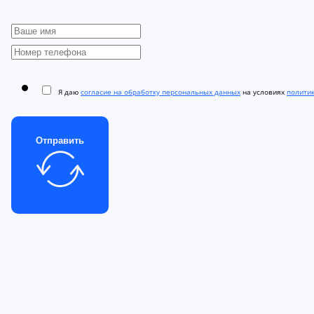
Я даю
согласие на обработку персональных данных
на условиях
полити
Отправить