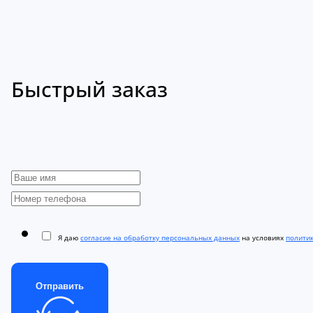
Быстрый заказ
Я даю
согласие на обработку персональных данных
на условиях
полити
Отправить