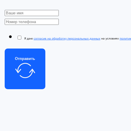
Я даю
согласие на обработку персональных данных
на условиях
полити
Отправить