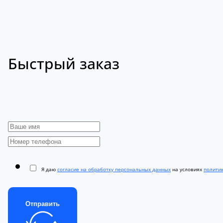
Быстрый заказ
Я даю
согласие на обработку персональных данных
на условиях
полити
Отправить