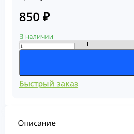
850
₽
В наличии
Количество
товара
Фильтр
топливный
Komatsu
Быстрый заказ
600-
311-
8291
Описание