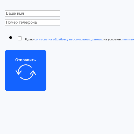
Я даю
согласие на обработку персональных данных
на условиях
полити
Отправить