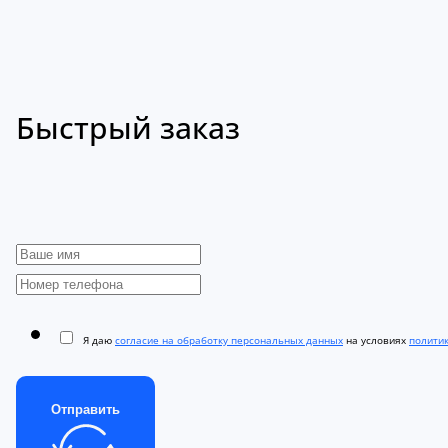
Быстрый заказ
Я даю
согласие на обработку персональных данных
на условиях
полити
Отправить