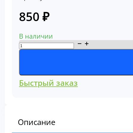
850
₽
В наличии
Количество
товара
Фильтр
топливный
Komatsu
Быстрый заказ
600-
311-
8331
Описание