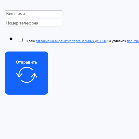
Я даю
согласие на обработку персональных данных
на условиях
полити
Отправить