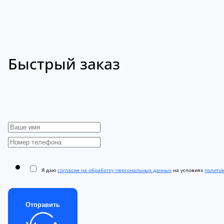
Быстрый заказ
Я даю
согласие на обработку персональных данных
на условиях
полити
Отправить