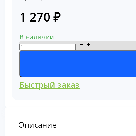
1 270
₽
В наличии
Количество
товара
Фильтр
топливный
Komatsu
Быстрый заказ
600-
319-
3610
Описание