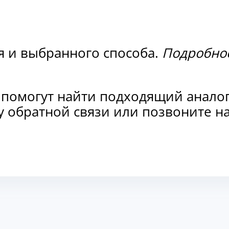
я и выбранного способа.
Подробнос
 помогут найти подходящий анало
рму обратной связи или позвоните