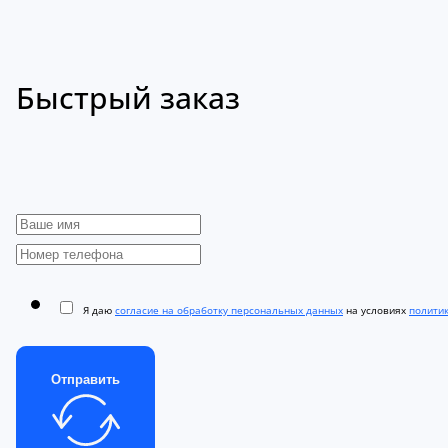
Быстрый заказ
Я даю
согласие на обработку персональных данных
на условиях
полити
Отправить