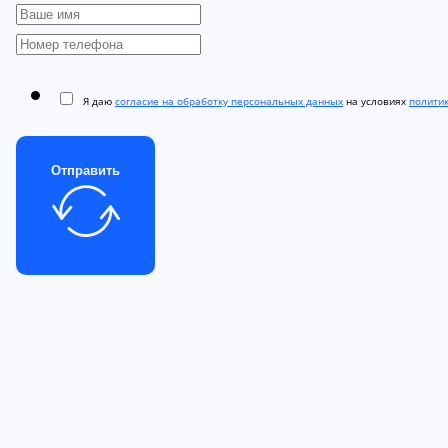
Я даю
согласие на обработку персональных данных
на условиях
полити
Отправить