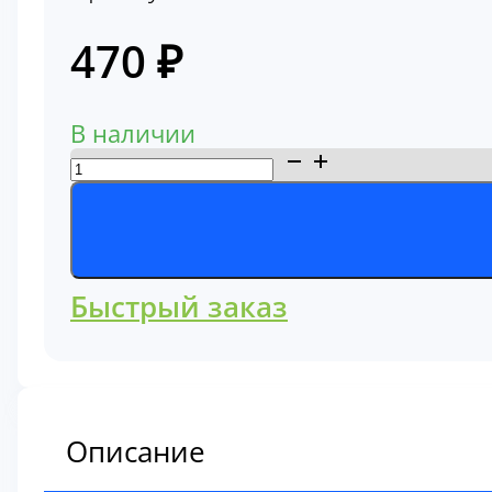
470
₽
В наличии
Количество
товара
Фильтр
топливный
основной
Быстрый заказ
7001261
Описание