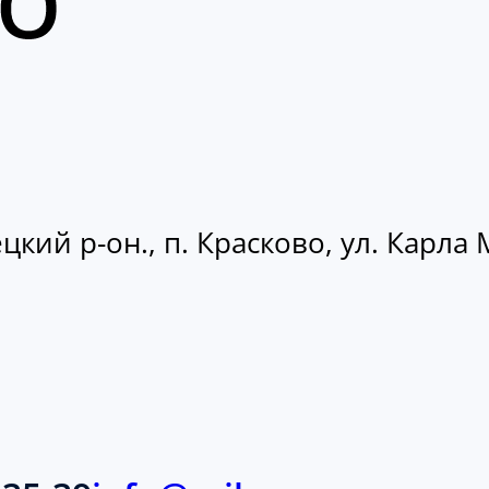
кий р-он., п. Красково, ул. Карла М