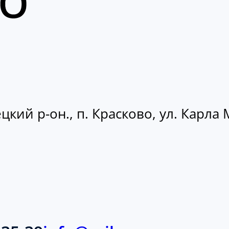
кий р-он., п. Красково, ул. Карла М