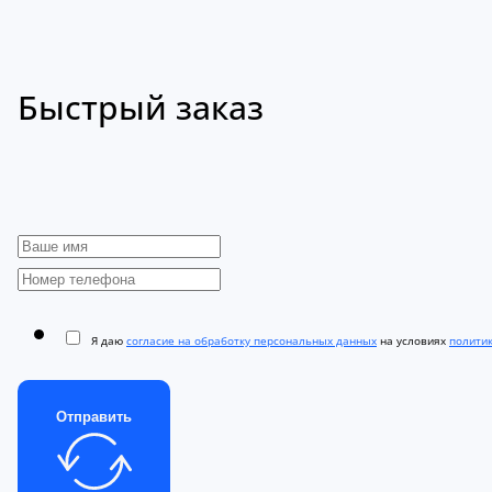
Быстрый заказ
Я даю
согласие на обработку персональных данных
на условиях
полити
Отправить