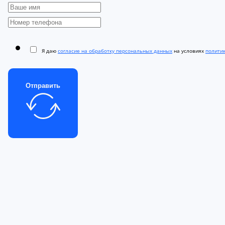
Я даю
согласие на обработку персональных данных
на условиях
полити
Отправить