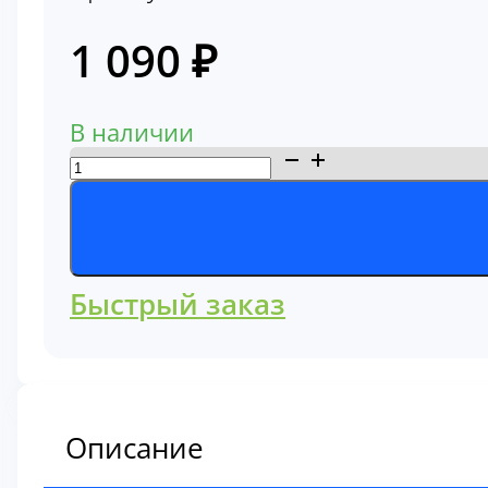
1 090
₽
В наличии
Количество
товара
Фильтр
топливный
Т6342
Быстрый заказ
Описание