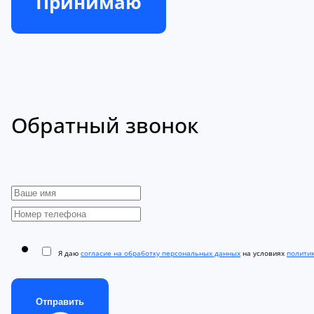
Принимаю
Обратный звонок
Я даю
согласие на обработку персональных данных
на условиях
полити
Отправить