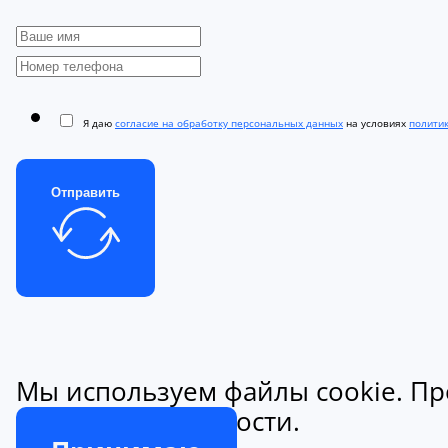
Я даю
согласие на обработку персональных данных
на условиях
полити
Отправить
Мы используем файлы cookie. Пр
конфиденциальности.