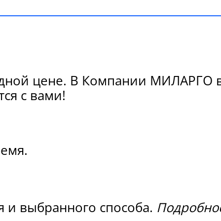
дной цене. В Компании МИЛАРГО ва
ся с вами!
ремя.
я и выбранного способа.
Подробнос