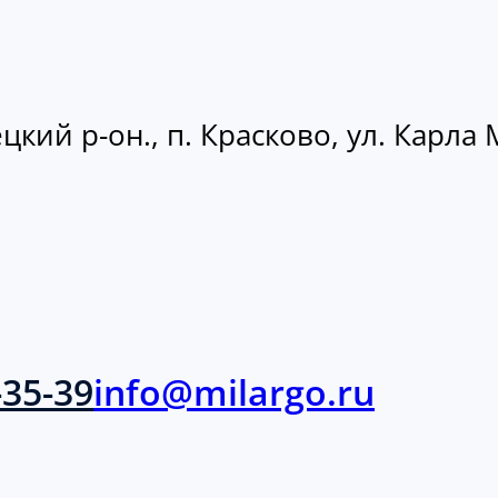
кий р-он., п. Красково, ул. Карла М
-35-39
info@milargo.ru